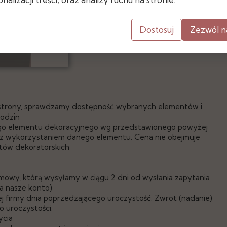
Wymiary
Dostosuj
Zezwól n
- długość 300 cm
- szerokość: 33 cm
 strony, sprawdzamy dostępność wybranych elementów i
godzin
go elementu dekoracyjnego wg przedstawionego powyżej
e z wykorzystaniem danego elementu. Cena nie obejmuje
ntów dekoratorskich
mowy, którą wysyłamy w ciągu 2 dni od wysłania zapytania
a nasze konto)
 firmy dnia poprzedzającego uroczystość. Zwrot (nadanie)
 uroczystości.
ycia