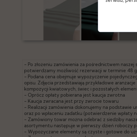
- Po złożeniu zamówienia za pośrednictwem naszej
potwierdzamy możliwość rezerwacji w terminie 48 
- Podana cena obejmuje wypożyczenie pojedyncze
opisu. Zdjęcia przedstawiają przykładowe aranżacj
kompozycji kwiatowych, świec i pozostałych eleme
- Oprócz opłaty pobierana jest kaucja zwrotna
- Kaucja zwracana jest przy zwrocie towaru
- Realizacji zamówienia dokonujemy na podstawie u
oraz po wpłaceniu zadatku (potwierdzenie wpłaty n
- Zamówiony towar można odebrać z siedziby naszej
asortymentu następuje w pierwszy dzień roboczy po
- Wypożyczane elementy są czyste i gotowe do uż