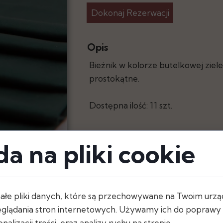
Dokonaj Rezerwacji
y
Opis
Bieżnik w kolorze butelkowej ziele
prostokątne.
Dostępna ilość: 11 szt.
a na pliki cookie
ałe pliki danych, które są przechowywane na Twoim urzą
glądania stron internetowych. Używamy ich do poprawy d
nalizacji treści, oraz analizy ruchu na stronie.