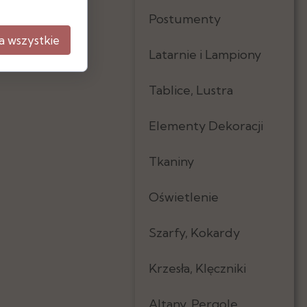
Postumenty
a wszystkie
Latarnie i Lampiony
Tablice, Lustra
Elementy Dekoracji
Tkaniny
Oświetlenie
Szarfy, Kokardy
Krzesła, Klęczniki
Altany, Pergole