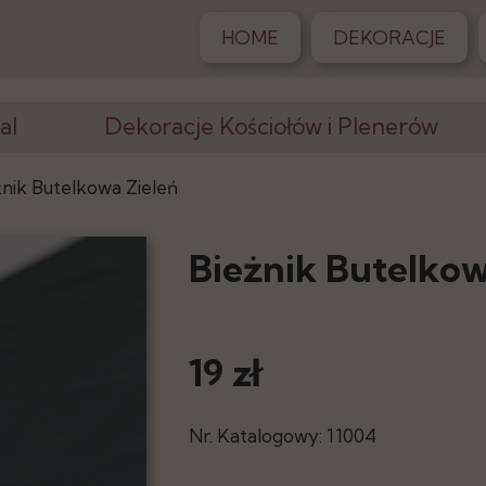
HOME
DEKORACJE
al
Dekoracje Kościołów i Plenerów
Krzesła, Klęczniki
żnik Butelkowa Zieleń
Altany, Pergole
Bieżnik Butelkow
Dywany
iony
Postumenty
19 zł
Stojaki, Wazony
racji
Elementy Dekoracji
Nr. Katalogowy: 11004