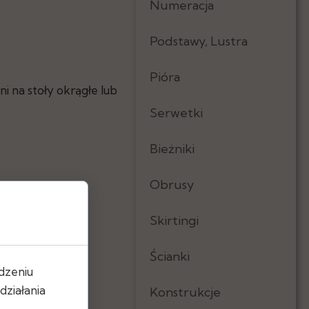
Numeracja
Podstawy, Lustra
Pióra
ni na stoły okrągłe lub
Serwetki
Bieżniki
Obrusy
Skirtingi
Ścianki
dzeniu
ziałania
Konstrukcje