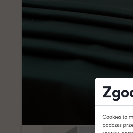
Pióra
Oświetlenie
Serwetki
Szarfy, Kokard
Bieżniki
Obrusy
Skirtingi
Zgod
Cookies to m
podczas prze
serwisu, perso