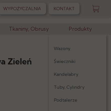
WYPOŻYCZALNIA
KONTAKT
Tkaniny, Obrusy
Produkty
Obrusy
Wazony
Skirtingi
a Zieleń
Świeczniki
Serwetki
Kandelabry
Tkaniny
Tuby, Cylindry
Podtalerze