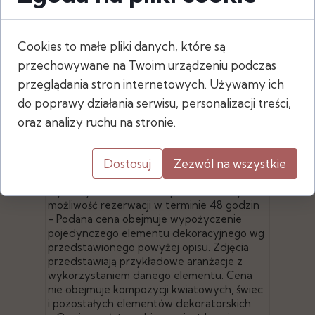
Cookies to małe pliki danych, które są
Wymiary
przechowywane na Twoim urządzeniu podczas
- wysokość: 78,5 cm
przeglądania stron internetowych. Używamy ich
- rozpiętość ramion: 38 cm
do poprawy działania serwisu, personalizacji treści,
oraz analizy ruchu na stronie.
- Po złożeniu zamówienia za pośrednictwem
Dostosuj
Zezwól na wszystkie
naszej strony, sprawdzamy dostępność
wybranych elementów i potwierdzamy
możliwość rezerwacji w terminie 48 godzin
- Podana cena obejmuje wypożyczenie
pojedynczego elementu dekoracyjnego wg
przedstawionego powyżej opisu. Zdjęcia
przedstawiają przykładowe aranżacje z
wykorzystaniem danego elementu. Cena
nie obejmuje kompozycji kwiatowych, świec
i pozostałych elementów dekoratorskich