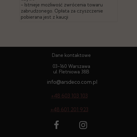
- Istnieje możliwość zwrócenia towaru
zabrudzonego. Opłata za czyszczenie
pobierana jest z kaucji
Dane kontaktowe
03-160 Warszawa
ul. Fletniowa 38B
info@arsdeco.com.pl
+48 603 103 103
+48 601 201 923