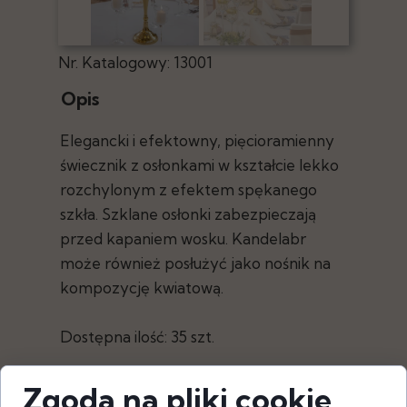
Nr. Katalogowy: 13001
Opis
Elegancki i efektowny, pięcioramienny
świecznik z osłonkami w kształcie lekko
rozchylonym z efektem spękanego
szkła. Szklane osłonki zabezpieczają
przed kapaniem wosku. Kandelabr
może również posłużyć jako nośnik na
kompozycję kwiatową.
Dostępna ilość: 35 szt.
Zgoda na pliki cookie