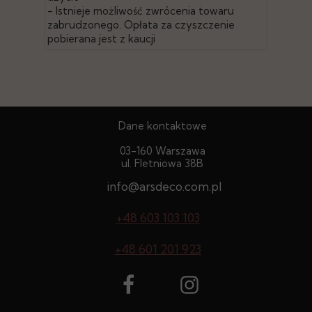
- Istnieje możliwość zwrócenia towaru
zabrudzonego. Opłata za czyszczenie
pobierana jest z kaucji
Dane kontaktowe
03-160 Warszawa
ul. Fletniowa 38B
info@arsdeco.com.pl
+48 603 103 103
+48 601 201 923