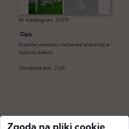
Nr. Katalogowy: 20419
Opis
Średniej wielkości metalowa latarenka w
kolorze białym.
Dostępna ilość: 2 szt.
Zgoda na pliki cookie