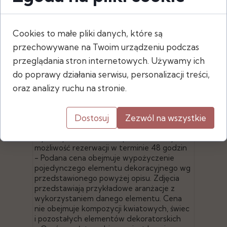
Cookies to małe pliki danych, które są
Wymiary
przechowywane na Twoim urządzeniu podczas
- wysokość: 54 cm
przeglądania stron internetowych. Używamy ich
- podstawa kwadratowa: 17 x 17 cm
do poprawy działania serwisu, personalizacji treści,
oraz analizy ruchu na stronie.
- Po złożeniu zamówienia za pośrednictwem
Dostosuj
Zezwól na wszystkie
naszej strony, sprawdzamy dostępność
wybranych elementów i potwierdzamy
możliwość rezerwacji w terminie 48 godzin
- Podana cena obejmuje wypożyczenie
pojedynczego elementu dekoracyjnego wg
przedstawionego powyżej opisu. Zdjęcia
przedstawiają przykładowe aranżacje z
wykorzystaniem danego elementu. Cena
nie obejmuje kompozycji kwiatowych, świec
i pozostałych elementów dekoratorskich