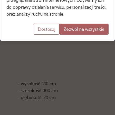
przeglądania stron internetowych. Używamy ich
napisu stolik.
do poprawy działania serwisu, personalizacji treści,
oraz analizy ruchu na stronie.
Dostępna ilość: 1 szt.
Dostosuj
Zezwól na wszystkie
- wysokość: 110 cm
- szerokość: 300 cm
- głębokość: 30 cm