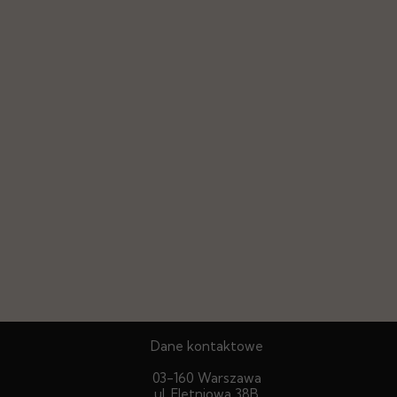
Dane kontaktowe
03-160 Warszawa
ul. Fletniowa 38B