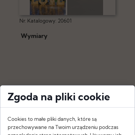
Nr. Katalogowy: 20601
Wymiary
Zgoda na pliki cookie
Opis
Świecący napis LOVE. Możliwość użycia
Cookies to małe pliki danych, które są
wewnątrz i na zewnątrz. Dodatkowo
przechowywane na Twoim urządzeniu podczas
można wypożyczyć szybę i stworzyć z