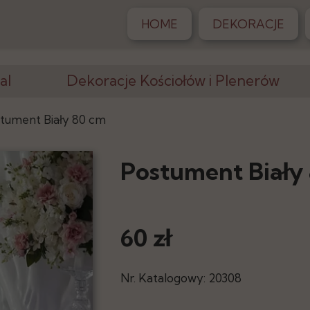
HOME
DEKORACJE
al
Dekoracje Kościołów i Plenerów
Krzesła, Klęczniki
tument Biały 80 cm
Altany, Pergole
Postument Biały
Dywany
iony
Postumenty
60 zł
Stojaki, Wazony
racji
Elementy Dekoracji
Nr. Katalogowy: 20308