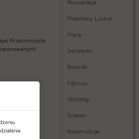
Numeracja
Podstawy, Lustra
Pióra
exi. Przezroczysta
yeksponowanych
Serwetki
Bieżniki
Obrusy
Skirtingi
Ścianki
dzeniu
ziałania
Konstrukcje