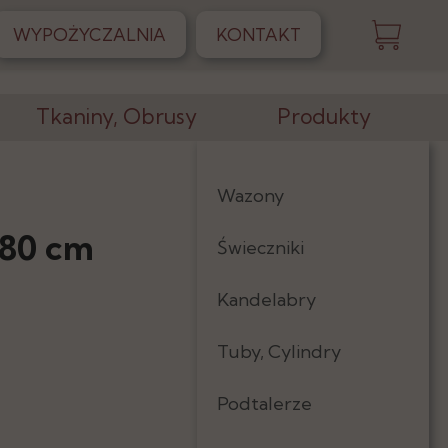
WYPOŻYCZALNIA
KONTAKT
Tkaniny, Obrusy
Produkty
Obrusy
Wazony
Skirtingi
 80 cm
Świeczniki
Serwetki
Kandelabry
Tkaniny
Tuby, Cylindry
Podtalerze