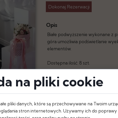
Dokonaj Rezerwacji
y
Opis
Białe podwyższenie wykonane z pl
góra umożliwia podświetlanie w
elementów.
Dostępna ilość: 8 szt.
a na pliki cookie
ałe pliki danych, które są przechowywane na Twoim urzą
glądania stron internetowych. Używamy ich do poprawy d
nalizacji treści, oraz analizy ruchu na stronie.