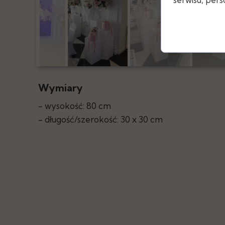
Wymiary
- wysokość: 80 cm
- długość/szerokość: 30 x 30 cm