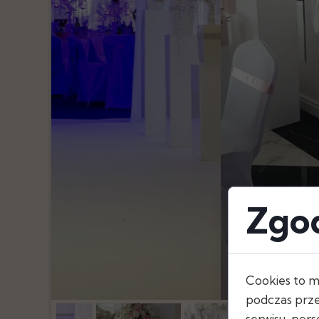
Pióra
Oświetlenie
Serwetki
Szarfy, Kokard
Bieżniki
Obrusy
Skirtingi
Zgod
Cookies to m
podczas prze
serwisu, perso