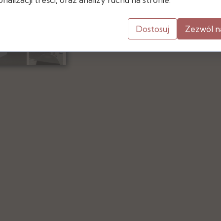
Dostosuj
Zezwól n