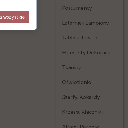
Postumenty
a wszystkie
Latarnie i Lampiony
Tablice, Lustra
Elementy Dekoracji
Tkaniny
Oświetlenie
Szarfy, Kokardy
Krzesła, Klęczniki
Altany, Pergole