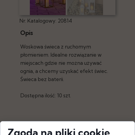
Nr. Katalogowy: 20814
Opis
Woskowa świeca z ruchomym
płomieniem. Idealne rozwiązanie w
miejscach gdzie nie można używać
ognia, a chcemy uzyskać efekt świec.
Świeca bez baterii.
Dostępna ilość: 10 szt.
Zgoda na pliki cookie