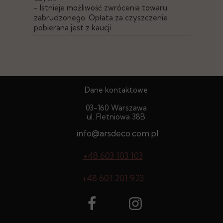
- Istnieje możliwość zwrócenia towaru
zabrudzonego. Opłata za czyszczenie
pobierana jest z kaucji
Dane kontaktowe
03-160 Warszawa
ul. Fletniowa 38B
info@arsdeco.com.pl
+48 603 103 103
+48 601 201 923