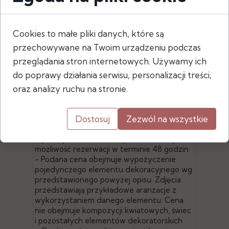
Cookies to małe pliki danych, które są
Wymiary
przechowywane na Twoim urządzeniu podczas
- wysokość: 20 cm
przeglądania stron internetowych. Używamy ich
- średnica: 7,5 cm
do poprawy działania serwisu, personalizacji treści,
oraz analizy ruchu na stronie.
- Po złożeniu zamówienia za pośrednictwem
Dostosuj
Zezwól na wszystkie
naszej strony, sprawdzamy dostępność
wybranych elementów i potwierdzamy
możliwość rezerwacji w terminie 48 godzin
- Podana cena obejmuje wypożyczenie
pojedynczego elementu dekoracyjnego wg
przedstawionego powyżej opisu. Zdjęcia
przedstawiają przykładowe aranżacje z
wykorzystaniem danego elementu. Cena
nie obejmuje kompozycji kwiatowych, świec
i pozostałych elementów dekoratorskich