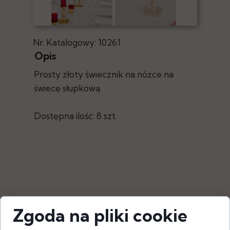
Nr. Katalogowy: 10261
Opis
Prosty złoty świecznik na nóżce na
świecę słupkową.
Dostępna ilość: 8 szt.
Zgoda na pliki cookie