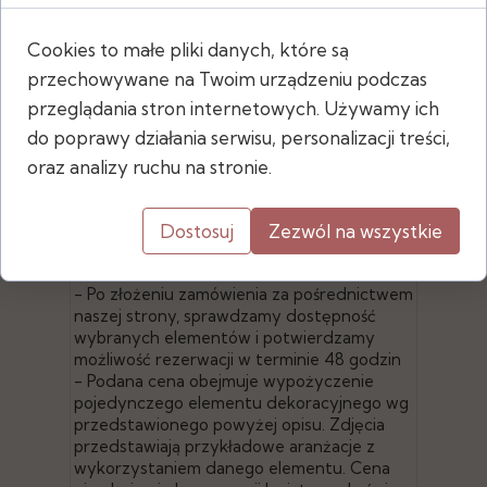
Cookies to małe pliki danych, które są
przechowywane na Twoim urządzeniu podczas
przeglądania stron internetowych. Używamy ich
Wymiary
do poprawy działania serwisu, personalizacji treści,
- wysokość: 21 cm
oraz analizy ruchu na stronie.
- średnica podstawy: 13 cm
- średnica talerzyka: 10 cm
Dostosuj
Zezwól na wszystkie
- Po złożeniu zamówienia za pośrednictwem
naszej strony, sprawdzamy dostępność
wybranych elementów i potwierdzamy
możliwość rezerwacji w terminie 48 godzin
- Podana cena obejmuje wypożyczenie
pojedynczego elementu dekoracyjnego wg
przedstawionego powyżej opisu. Zdjęcia
przedstawiają przykładowe aranżacje z
wykorzystaniem danego elementu. Cena