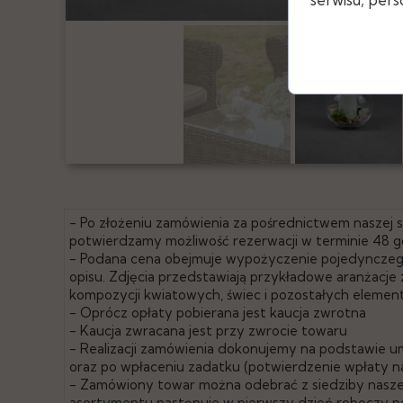
- Po złożeniu zamówienia za pośrednictwem naszej
potwierdzamy możliwość rezerwacji w terminie 48 g
- Podana cena obejmuje wypożyczenie pojedyncze
opisu. Zdjęcia przedstawiają przykładowe aranżacj
kompozycji kwiatowych, świec i pozostałych elemen
- Oprócz opłaty pobierana jest kaucja zwrotna
- Kaucja zwracana jest przy zwrocie towaru
- Realizacji zamówienia dokonujemy na podstawie u
oraz po wpłaceniu zadatku (potwierdzenie wpłaty n
- Zamówiony towar można odebrać z siedziby naszej
asortymentu następuje w pierwszy dzień roboczy po