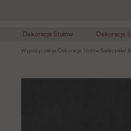
Dekoracje Stołów
Dekoracje S
Wazony i Stojaki
Ścianki, Tła
Wypożyczalnia/
Dekoracje Stołów/
Świeczniki/
Ś
Świeczniki
Konstrukcje
Kandelabry
Postumenty
Tuby, Cylindry
Latarnie, Lamp
Podtalerze
Tablice, Lustra
Numeracja, Ramki
Elementy Deko
Podstawy, Lustra
Tkaniny