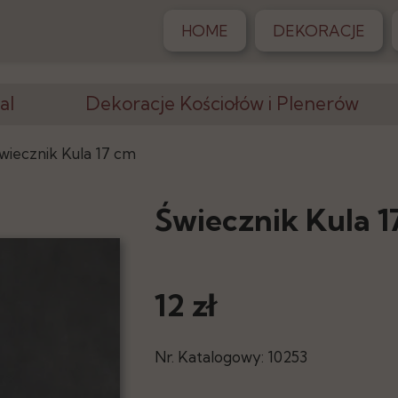
HOME
DEKORACJE
al
Dekoracje Kościołów i Plenerów
Krzesła, Klęczniki
wiecznik Kula 17 cm
Altany, Pergole
Świecznik Kula 1
Dywany
iony
Postumenty
12 zł
Stojaki, Wazony
racji
Elementy Dekoracji
Nr. Katalogowy: 10253