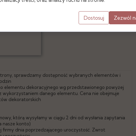
- średnica: 20 cm
- średnica otworu: 10 cm
Dostosuj
Zezwól n
 strony, sprawdzamy dostępność wybranych elementów i
odzin
go elementu dekoracyjnego wg przedstawionego powyżej
e z wykorzystaniem danego elementu. Cena nie obejmuje
tów dekoratorskich
mowy, którą wysyłamy w ciągu 2 dni od wysłania zapytania
a nasze konto)
 firmy dnia poprzedzającego uroczystość. Zwrot
 uroczystości.