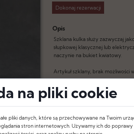
Dokonaj rezerwacji
y
Opis
Szklana kulka służy zazwyczaj jak
słupkowej klasycznej lub elektrycz
naczynie na bukiet kwiatowy.
Artykuł szklany, brak możliwości w
a na pliki cookie
Dostępna ilość: 15 szt.
ałe pliki danych, które są przechowywane na Twoim urzą
Wymiary
glądania stron internetowych. Używamy ich do poprawy d
- wysokość: 17 cm
nalizacji treści, oraz analizy ruchu na stronie.