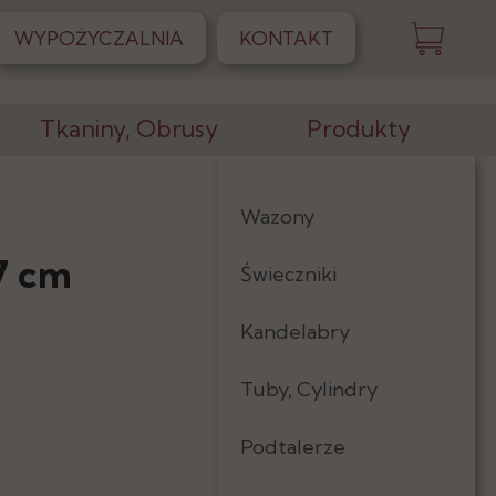
WYPOŻYCZALNIA
KONTAKT
Tkaniny, Obrusy
Produkty
Obrusy
Wazony
Skirtingi
7 cm
Świeczniki
Serwetki
Kandelabry
Tkaniny
Tuby, Cylindry
Podtalerze