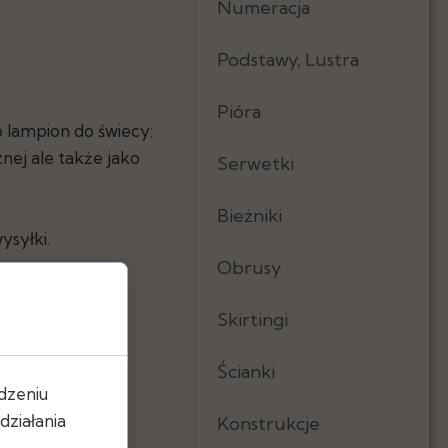
Numeracja
Podstawy, Lustra
Pióra
o lampion do świecy:
nej ale także jako
Serwetki
Bieżniki
ysyłki.
Obrusy
Skirtingi
Ścianki
dzeniu
ziałania
Konstrukcje