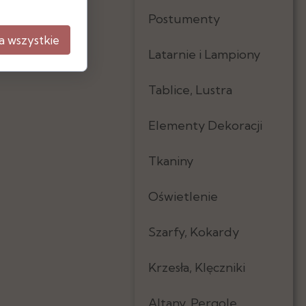
Postumenty
a wszystkie
Latarnie i Lampiony
Tablice, Lustra
Elementy Dekoracji
Tkaniny
Oświetlenie
Szarfy, Kokardy
Krzesła, Klęczniki
Altany, Pergole