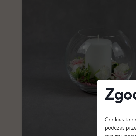
Pióra
Oświetlenie
Serwetki
Szarfy, Kokard
Bieżniki
Obrusy
Skirtingi
Zgod
Cookies to m
podczas prze
serwisu, perso