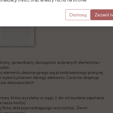
- średnica czaszy: 12 cm
- średnica otworu: 8,5 cm
Dostosuj
Zezwól n
- podstawa: 10 cm
 strony, sprawdzamy dostępność wybranych elementów i
odzin
go elementu dekoracyjnego wg przedstawionego powyżej
e z wykorzystaniem danego elementu. Cena nie obejmuje
tów dekoratorskich
mowy, którą wysyłamy w ciągu 2 dni od wysłania zapytania
a nasze konto)
 firmy dnia poprzedzającego uroczystość. Zwrot
 uroczystości.