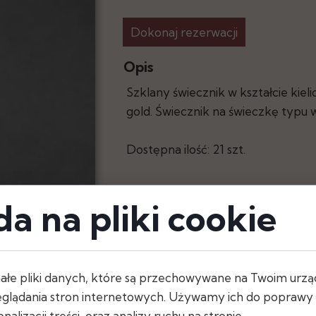
Dokonaj rezerwacji
y
Opis
Szklany świecznik w kształcie kiel
gold. Świecznik na świeczkę typu w
Dostępna ilość: 21 szt.
a na pliki cookie
ałe pliki danych, które są przechowywane na Twoim urzą
Wymiary
glądania stron internetowych. Używamy ich do poprawy d
- wysokość: 30 cm
nalizacji treści, oraz analizy ruchu na stronie.