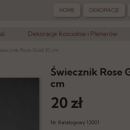
HOME
DEKORACJE
al
Dekoracje Kościołów i Plenerów
Krzesła, Klęczniki
wiecznik Rose Gold 30 cm
Altany, Pergole
Świecznik Rose 
Dywany
cm
iony
Postumenty
20 zł
Stojaki, Wazony
racji
Elementy Dekoracji
Nr. Katalogowy 12001