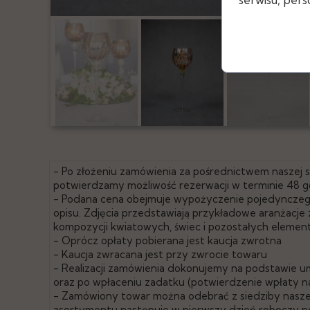
- Po złożeniu zamówienia za pośrednictwem naszej
potwierdzamy możliwość rezerwacji w terminie 48 g
- Podana cena obejmuje wypożyczenie pojedyncze
opisu. Zdjęcia przedstawiają przykładowe aranżacj
kompozycji kwiatowych, świec i pozostałych elemen
- Oprócz opłaty pobierana jest kaucja zwrotna
- Kaucja zwracana jest przy zwrocie towaru
- Realizacji zamówienia dokonujemy na podstawie u
oraz po wpłaceniu zadatku (potwierdzenie wpłaty n
- Zamówiony towar można odebrać z siedziby naszej
asortymentu następuje w pierwszy dzień roboczy po