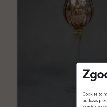
Pióra
Oświetlenie
Serwetki
Szarfy, Kokard
Bieżniki
Obrusy
Skirtingi
Zgod
Cookies to m
podczas prze
serwisu, perso