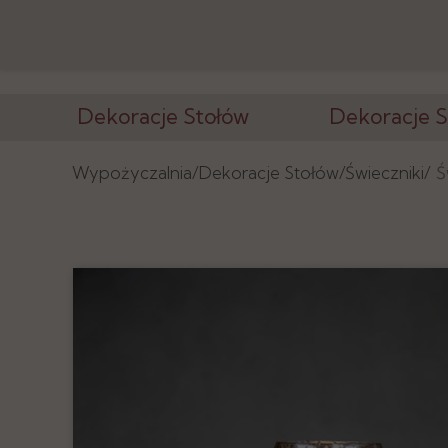
Dekoracje Stołów
Dekoracje S
Wazony i Stojaki
Ścianki, Tła
Wypożyczalnia/
Dekoracje Stołów/
Świeczniki/
Ś
Świeczniki
Konstrukcje
Kandelabry
Postumenty
Tuby, Cylindry
Latarnie, Lamp
Podtalerze
Tablice, Lustra
Numeracja, Ramki
Elementy Deko
Podstawy, Lustra
Tkaniny