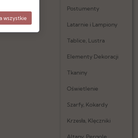
Postumenty
a wszystkie
Latarnie i Lampiony
Tablice, Lustra
Elementy Dekoracji
Tkaniny
Oświetlenie
Szarfy, Kokardy
Krzesła, Klęczniki
Altany, Pergole