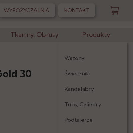
WYPOŻYCZALNIA
KONTAKT
Tkaniny, Obrusy
Produkty
Obrusy
Wazony
Skirtingi
Gold 30
Świeczniki
Serwetki
Kandelabry
Tkaniny
Tuby, Cylindry
Podtalerze