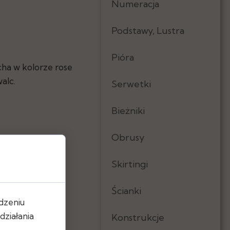
Numeracja
Podstawy, Lustra
Pióra
icha w kolorze rose
alc.
Serwetki
Bieżniki
Obrusy
Skirtingi
Ścianki
dzeniu
ziałania
Konstrukcje