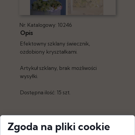
Nr. Katalogowy: 10246
Opis
Efektowny szklany świecznik,
ozdobiony kryształkami.
Artykuł szklany, brak możliwości
wysyłki.
Dostępna ilość: 15 szt.
Zgoda na pliki cookie