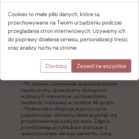
Cookies to małe pliki danych, które są
przechowywane na Twoim urządzeniu podczas
przeglądania stron internetowych. Używamy ich
Wymiary
do poprawy działania serwisu, personalizacji treści,
- wysokość: 40 cm
oraz analizy ruchu na stronie.
- średnica: 11,5 cm
Dostosuj
Zezwól na wszystkie
- Po złożeniu zamówienia za pośrednictwem
naszej strony, sprawdzamy dostępność
wybranych elementów i potwierdzamy
możliwość rezerwacji w terminie 48 godzin
- Podana cena obejmuje wypożyczenie
pojedynczego elementu dekoracyjnego wg
przedstawionego powyżej opisu. Zdjęcia
przedstawiają przykładowe aranżacje z
wykorzystaniem danego elementu. Cena