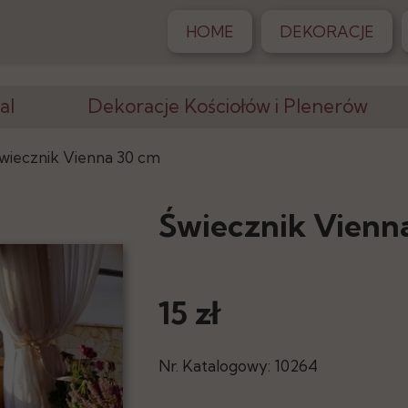
HOME
DEKORACJE
al
Dekoracje Kościołów i Plenerów
Krzesła, Klęczniki
wiecznik Vienna 30 cm
Altany, Pergole
Świecznik Vienn
Dywany
iony
Postumenty
15 zł
Stojaki, Wazony
racji
Elementy Dekoracji
Nr. Katalogowy: 10264