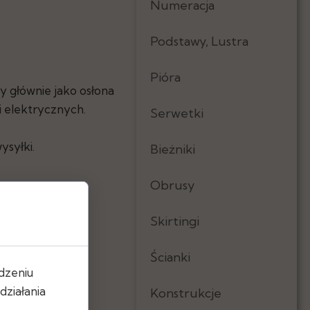
Numeracja
Podstawy, Lustra
Pióra
 głównie jako osłona
i elektrycznych.
Serwetki
ysyłki.
Bieżniki
Obrusy
Skirtingi
Ścianki
dzeniu
ziałania
Konstrukcje