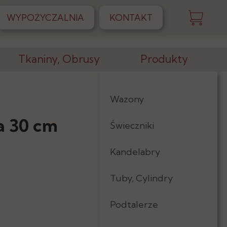
WYPOŻYCZALNIA
KONTAKT
Tkaniny, Obrusy
Produkty
Obrusy
Wazony
Skirtingi
a 30 cm
Świeczniki
Serwetki
Kandelabry
Tkaniny
Tuby, Cylindry
Podtalerze