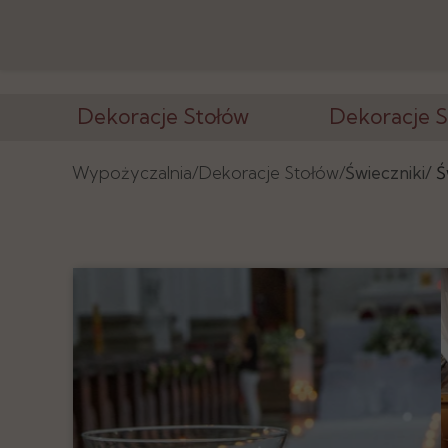
Dekoracje Stołów
Dekoracje S
Wazony i Stojaki
Ścianki, Tła
Wypożyczalnia/
Dekoracje Stołów/
Świeczniki/
Ś
Świeczniki
Konstrukcje
Kandelabry
Postumenty
Tuby, Cylindry
Latarnie, Lamp
Podtalerze
Tablice, Lustra
Numeracja, Ramki
Elementy Deko
Podstawy, Lustra
Tkaniny