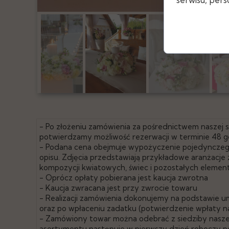
- Po złożeniu zamówienia za pośrednictwem naszej
potwierdzamy możliwość rezerwacji w terminie 48 g
- Podana cena obejmuje wypożyczenie pojedyncze
opisu. Zdjęcia przedstawiają przykładowe aranżacj
kompozycji kwiatowych, świec i pozostałych elemen
- Oprócz opłaty pobierana jest kaucja zwrotna
- Kaucja zwracana jest przy zwrocie towaru
- Realizacji zamówienia dokonujemy na podstawie u
oraz po wpłaceniu zadatku (potwierdzenie wpłaty n
- Zamówiony towar można odebrać z siedziby naszej
asortymentu następuje w pierwszy dzień roboczy po