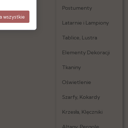
Postumenty
a wszystkie
Latarnie i Lampiony
Tablice, Lustra
Elementy Dekoracji
Tkaniny
Oświetlenie
Szarfy, Kokardy
Krzesła, Klęczniki
Altany, Pergole