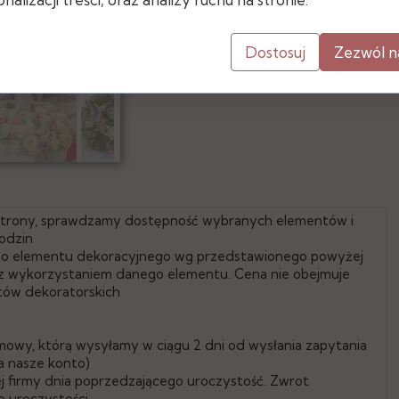
- średnica podstawy: 12,5 cm
- średnica otworu: 17cm
Dostosuj
Zezwól n
 strony, sprawdzamy dostępność wybranych elementów i
odzin
go elementu dekoracyjnego wg przedstawionego powyżej
e z wykorzystaniem danego elementu. Cena nie obejmuje
tów dekoratorskich
mowy, którą wysyłamy w ciągu 2 dni od wysłania zapytania
a nasze konto)
 firmy dnia poprzedzającego uroczystość. Zwrot
 uroczystości.