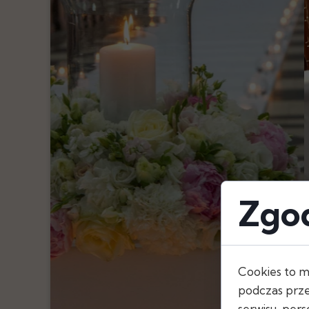
Pióra
Oświetlenie
Serwetki
Szarfy, Kokard
Bieżniki
Obrusy
Skirtingi
Zgod
Cookies to m
podczas prze
serwisu, perso