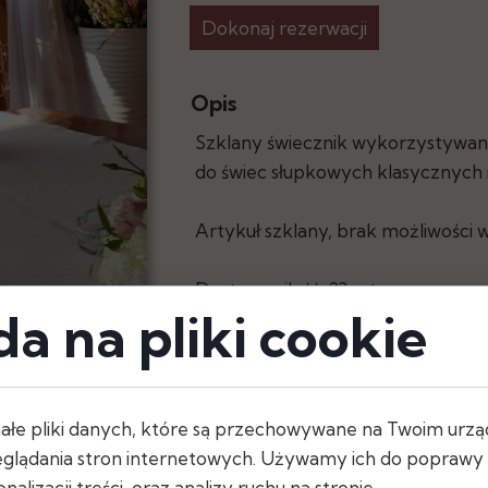
Dokonaj rezerwacji
y
Opis
Szklany świecznik wykorzystywany
do świec słupkowych klasycznych 
Artykuł szklany, brak możliwości w
Dostępna ilość: 23 szt.
a na pliki cookie
ałe pliki danych, które są przechowywane na Twoim urzą
Wymiary
glądania stron internetowych. Używamy ich do poprawy d
- wysokość: 30 cm
nalizacji treści, oraz analizy ruchu na stronie.