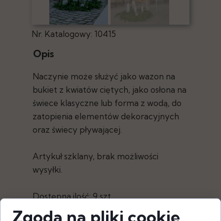
Nr. Katalogowy: 10415
Opis
Naczynie może służyć jako wazon na
bukiet z kwiatów ciętych, jako osłona na
świece klasyczne lub forma z wodą, do
zatopienia elementów dekoracyjnych
oraz świecy pływającej.
Artykuł szklany, brak możliwości
wysyłki.
Dostępna ilość: 9 szt.
Zgoda na pliki cookie