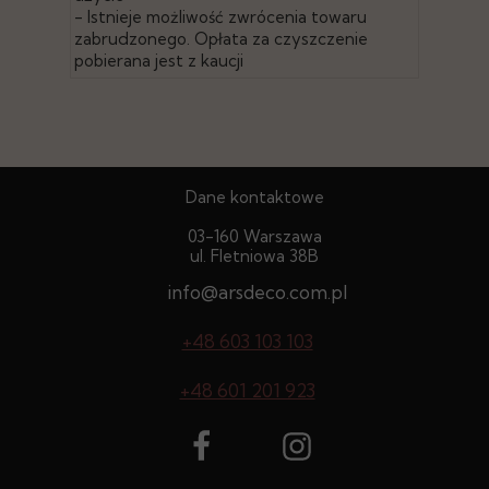
- Istnieje możliwość zwrócenia towaru
zabrudzonego. Opłata za czyszczenie
pobierana jest z kaucji
Dane kontaktowe
03-160 Warszawa
ul. Fletniowa 38B
info@arsdeco.com.pl
+48 603 103 103
+48 601 201 923