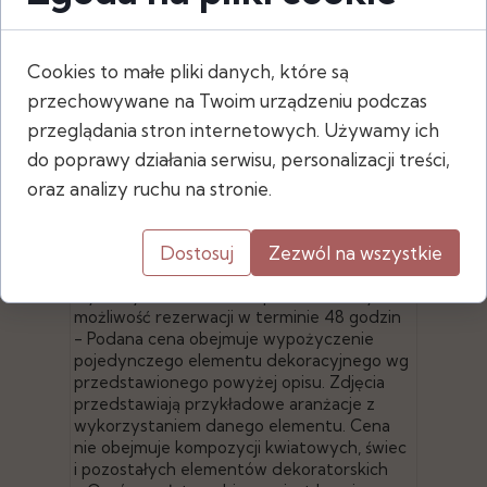
Cookies to małe pliki danych, które są
Wymiary
przechowywane na Twoim urządzeniu podczas
- wysokość: 28 cm
przeglądania stron internetowych. Używamy ich
- średnica: 15 cm
do poprawy działania serwisu, personalizacji treści,
oraz analizy ruchu na stronie.
- Po złożeniu zamówienia za pośrednictwem
Dostosuj
Zezwól na wszystkie
naszej strony, sprawdzamy dostępność
wybranych elementów i potwierdzamy
możliwość rezerwacji w terminie 48 godzin
- Podana cena obejmuje wypożyczenie
pojedynczego elementu dekoracyjnego wg
przedstawionego powyżej opisu. Zdjęcia
przedstawiają przykładowe aranżacje z
wykorzystaniem danego elementu. Cena
nie obejmuje kompozycji kwiatowych, świec
i pozostałych elementów dekoratorskich