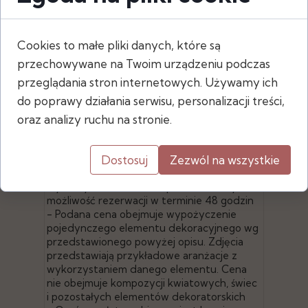
Cookies to małe pliki danych, które są
Wymiary
przechowywane na Twoim urządzeniu podczas
- wysokość: 30 cm
przeglądania stron internetowych. Używamy ich
- średnica: 12 cm
do poprawy działania serwisu, personalizacji treści,
oraz analizy ruchu na stronie.
- Po złożeniu zamówienia za pośrednictwem
Dostosuj
Zezwól na wszystkie
naszej strony, sprawdzamy dostępność
wybranych elementów i potwierdzamy
możliwość rezerwacji w terminie 48 godzin
- Podana cena obejmuje wypożyczenie
pojedynczego elementu dekoracyjnego wg
przedstawionego powyżej opisu. Zdjęcia
przedstawiają przykładowe aranżacje z
wykorzystaniem danego elementu. Cena
nie obejmuje kompozycji kwiatowych, świec
i pozostałych elementów dekoratorskich