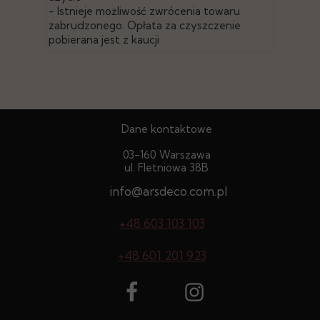
- Istnieje możliwość zwrócenia towaru
zabrudzonego. Opłata za czyszczenie
pobierana jest z kaucji
Dane kontaktowe
03-160 Warszawa
ul. Fletniowa 38B
info@arsdeco.com.pl
+48 603 103 103
+48 601 201 923