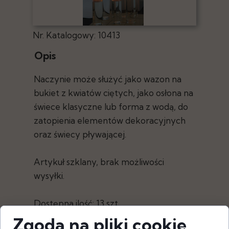
Nr. Katalogowy: 10413
Opis
Naczynie może służyć jako wazon na
bukiet z kwiatów ciętych, jako osłona na
świece klasyczne lub forma z wodą, do
zatopienia elementów dekoracyjnych
oraz świecy pływającej.
Artykuł szklany, brak możliwości
wysyłki.
Dostępna ilość: 13 szt.
Zgoda na pliki cookie