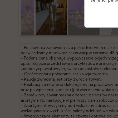
- Po złożeniu zamówienia za pośrednictwem naszej
potwierdzamy możliwość rezerwacji w terminie 48 
- Podana cena obejmuje wypożyczenie pojedyncze
opisu. Zdjęcia przedstawiają przykładowe aranżacj
kompozycji kwiatowych, świec i pozostałych eleme
- Oprócz opłaty pobierana jest kaucja zwrotna
- Kaucja zwracana jest przy zwrocie towaru
- Realizacji zamówienia dokonujemy na podstawie u
oraz po wpłaceniu zadatku (potwierdzenie wpłaty n
- Zamówiony towar można odebrać z siedziby naszej
asortymentu następuje w pierwszy dzień roboczy po
- Asortyment wysyłamy pod wskazany adres na teren
wielkogabarytowych, które należy odebrać we włas
- Wypożyczane elementy są czyste i gotowe do uż