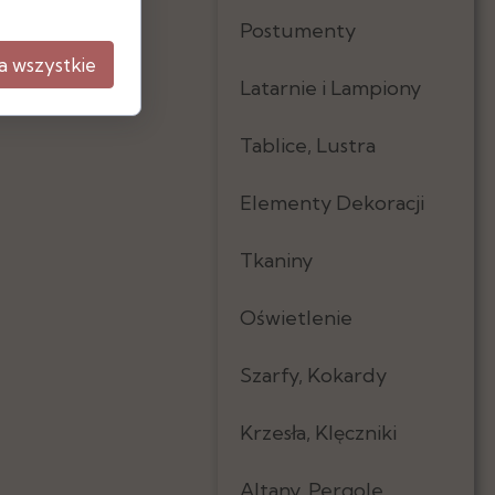
Postumenty
a wszystkie
Latarnie i Lampiony
Tablice, Lustra
Elementy Dekoracji
Tkaniny
Oświetlenie
Szarfy, Kokardy
Krzesła, Klęczniki
Altany, Pergole