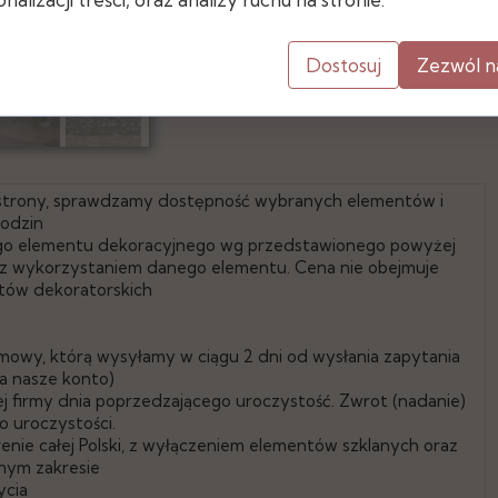
- średnica: 15 cm
Dostosuj
Zezwól n
 strony, sprawdzamy dostępność wybranych elementów i
godzin
go elementu dekoracyjnego wg przedstawionego powyżej
e z wykorzystaniem danego elementu. Cena nie obejmuje
ntów dekoratorskich
mowy, którą wysyłamy w ciągu 2 dni od wysłania zapytania
a nasze konto)
 firmy dnia poprzedzającego uroczystość. Zwrot (nadanie)
 uroczystości.
ie całej Polski, z wyłączeniem elementów szklanych oraz
nym zakresie
ycia