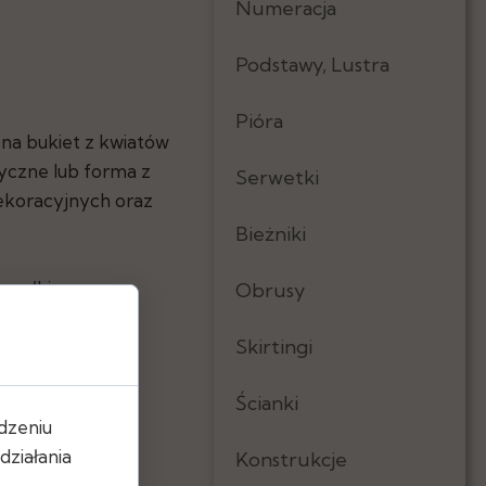
Numeracja
Podstawy, Lustra
Pióra
na bukiet z kwiatów
syczne lub forma z
Serwetki
ekoracyjnych oraz
Bieżniki
ysyłki.
Obrusy
Skirtingi
Ścianki
dzeniu
ziałania
Konstrukcje