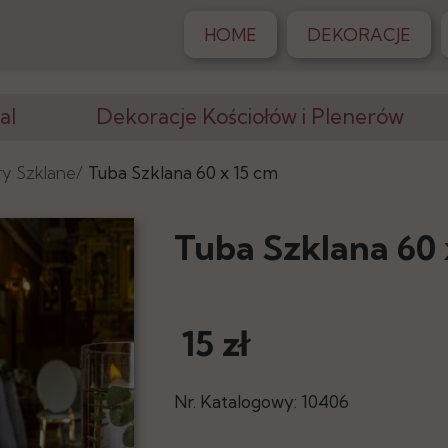
HOME
DEKORACJE
al
Dekoracje Kościołów i Plenerów
Krzesła, Klęczniki
ry Szklane/
Tuba Szklana 60 x 15 cm
Altany, Pergole
Tuba Szklana 60 
Dywany
iony
Postumenty
15 zł
Stojaki, Wazony
racji
Elementy Dekoracji
Nr. Katalogowy: 10406