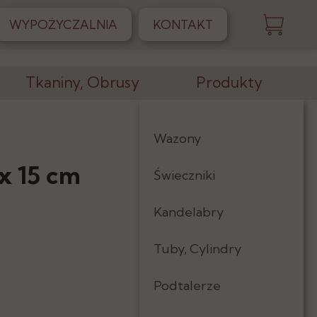
WYPOŻYCZALNIA
KONTAKT
Tkaniny, Obrusy
Produkty
Obrusy
Wazony
Skirtingi
x 15 cm
Świeczniki
Serwetki
Kandelabry
Tkaniny
Tuby, Cylindry
Podtalerze