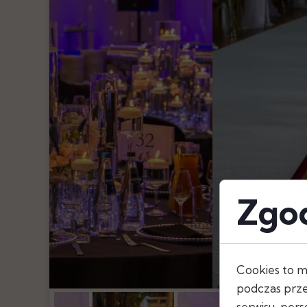
Pióra
Oświetlenie
Serwetki
Szarfy, Kokard
Bieżniki
Obrusy
Skirtingi
Zgod
Cookies to m
podczas prze
serwisu, perso