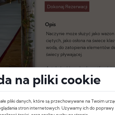
Dokonaj Rezerwacji
y
Opis
Naczynie może służyć jako wazon 
ciętych, jako osłona na świece kla
wodą, do zatopienia elementów d
świecy pływającej.
Artykuł szklany, brak możliwości w
a na pliki cookie
Dostępna ilość: 19 szt.
ałe pliki danych, które są przechowywane na Twoim urzą
Wymiary
glądania stron internetowych. Używamy ich do poprawy d
- wysokość: 60 cm
nalizacji treści, oraz analizy ruchu na stronie.