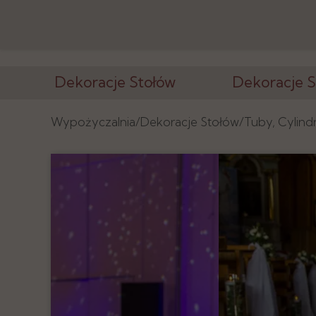
Dekoracje Stołów
Dekoracje S
Wazony i Stojaki
Ścianki, Tła
Wypożyczalnia/
Dekoracje Stołów/
Tuby, Cylind
Świeczniki
Konstrukcje
Kandelabry
Postumenty
Tuby, Cylindry
Latarnie, Lamp
Podtalerze
Tablice, Lustra
Numeracja, Ramki
Elementy Deko
Podstawy, Lustra
Tkaniny