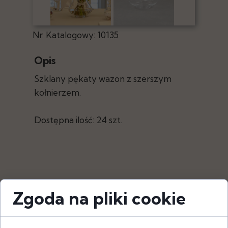
Nr. Katalogowy: 10135
Opis
Szklany pękaty wazon z szerszym
kołnierzem.
Dostępna ilość: 24 szt.
Zgoda na pliki cookie