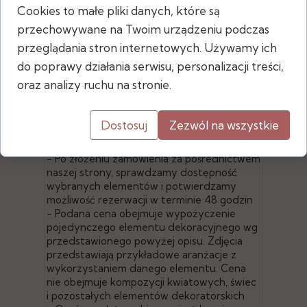
Cookies to małe pliki danych, które są
przechowywane na Twoim urządzeniu podczas
Wymiary
przeglądania stron internetowych. Używamy ich
do poprawy działania serwisu, personalizacji treści,
- wysokość: 20 cm
oraz analizy ruchu na stronie.
- średnica wazonu: 20 cm
- średnica otworu: 13,5 cm
Dostosuj
Zezwól na wszystkie
- Po złożeniu zamówienia za pośrednictwem
naszej strony, sprawdzamy dostępność
wybranych elementów i potwierdzamy
możliwość rezerwacji w terminie 48 godzin
- Podana cena obejmuje wypożyczenie
pojedynczego elementu dekoracyjnego wg
przedstawionego powyżej opisu. Zdjęcia
przedstawiają przykładowe aranżacje z
wykorzystaniem danego elementu. Cena
nie obejmuje kompozycji kwiatowych, świec
i pozostałych elementów dekoratorskich